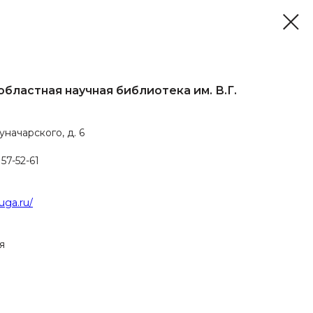
бластная научная библиотека им. В.Г.
о
Луначарского, д. 6
 57-52-61
luga.ru/
я