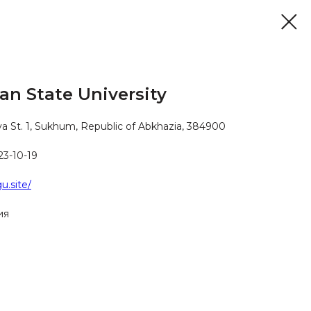
an State University
ya St. 1, Sukhum, Republic of Abkhazia, 384900
223-10-19
u.site/
ия